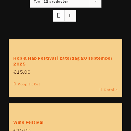
12 producten
Toon
Hop & Hap Festival | zaterdag 20 september
2025
€
15,00
Koop ticket
Details
Wine Festival
€
15,00