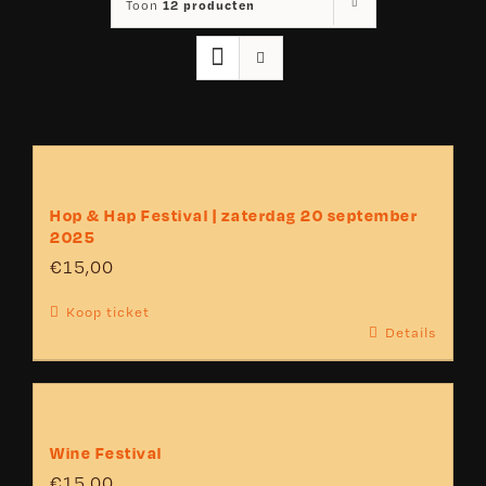
12 producten
Toon
Hop & Hap Festival | zaterdag 20 september
2025
€
15,00
Koop ticket
Details
Wine Festival
€
15,00