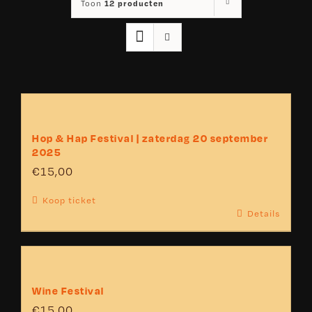
12 producten
Toon
Hop & Hap Festival | zaterdag 20 september
2025
€
15,00
Koop ticket
Details
Wine Festival
€
15,00